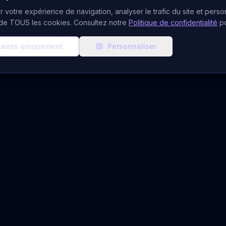
 votre expérience de navigation, analyser le trafic du site et person
n de TOUS les cookies. Consultez notre
Politique de confidentialité
p
aires uniquement
Personnaliser
ces de Voyance
Ressources & Aide
CB
Blog Ésotérique
udiotel
À Propos
atuits
Notre Équipe
 Gratuit
FAQ Voyance
du Jour
Quiz Voyant