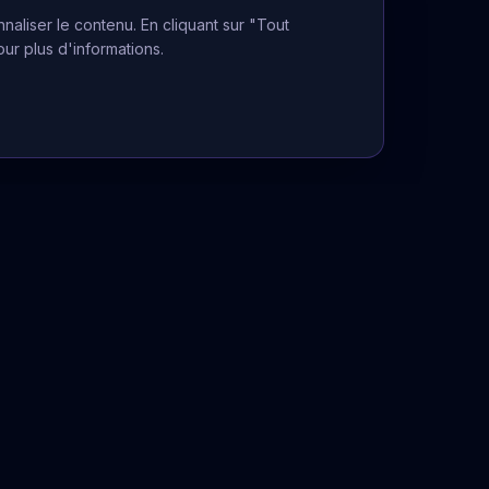
naliser le contenu. En cliquant sur "Tout
our plus d'informations.
Informations Légales
Mentions légales
CGU
Politique de confidentialité
La voyance ne peut se substituer à
un avis médical, juridique ou financier