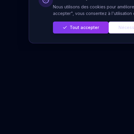
Nous utilisons des cookies pour améliorer
accepter", vous consentez à l'utilisatio
Tout accepter
Nécess
Servi
Prédiction Cachée
Voyance 
Votre plateforme de voyance sérieuse
et authentique. Des voyants experts à
Voyance A
votre écoute pour éclairer votre chemin
Tirages Gr
de vie.
Horoscope
Message 