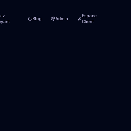
uiz
Espace
Blog
Admin
oyant
Client