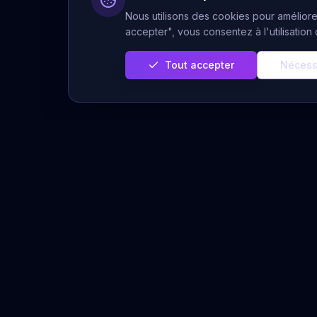
Nous utilisons des cookies pour améliorer
accepter", vous consentez à l'utilisatio
Tout accepter
Nécess
Servi
Prédiction Cachée
Voyance 
Votre plateforme de voyance sérieuse
et authentique. Des voyants experts à
Voyance A
votre écoute pour éclairer votre chemin
Tirages Gr
de vie.
Horoscope
Message 