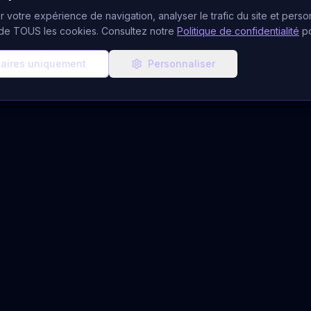
 votre expérience de navigation, analyser le trafic du site et person
n de TOUS les cookies. Consultez notre
Politique de confidentialité
p
aires uniquement
Personnaliser
ces de Voyance
Ressources & Aide
CB
Blog Ésotérique
udiotel
À Propos
atuits
Notre Équipe
 Gratuit
FAQ Voyance
du Jour
Quiz Voyant