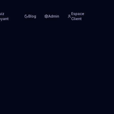
uiz
Espace
Blog
Admin
oyant
Client