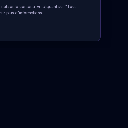
naliser le contenu. En cliquant sur "Tout
our plus d'informations.
Informations Légales
Mentions légales
CGU
Politique de confidentialité
La voyance ne peut se substituer à
un avis médical, juridique ou financier