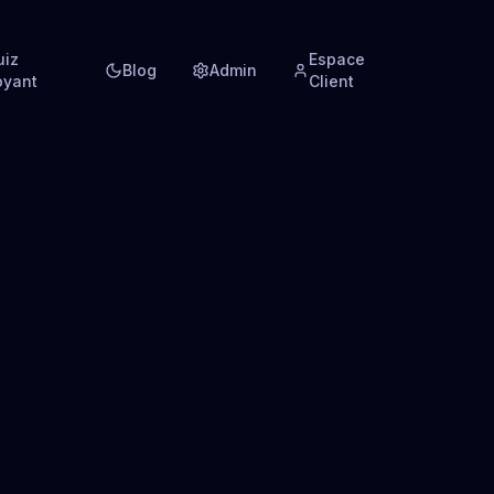
uiz
Espace
Blog
Admin
oyant
Client