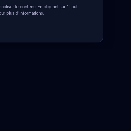
naliser le contenu. En cliquant sur "Tout
our plus d'informations.
Informations Légales
Mentions légales
CGU
Politique de confidentialité
La voyance ne peut se substituer à
un avis médical, juridique ou financier