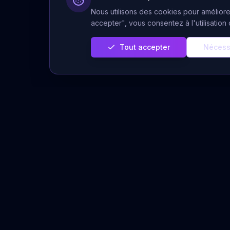
Nous utilisons des cookies pour améliorer
accepter", vous consentez à l'utilisatio
Tout accepter
Nécess
Servi
Prédiction Cachée
Voyance 
Votre plateforme de voyance sérieuse
et authentique. Des voyants experts à
Voyance A
votre écoute pour éclairer votre chemin
Tirages Gr
de vie.
Horoscope
Message 