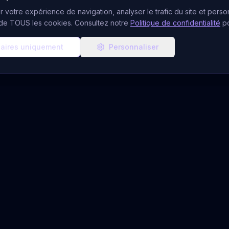
 votre expérience de navigation, analyser le trafic du site et person
n de TOUS les cookies. Consultez notre
Politique de confidentialité
p
aires uniquement
Personnaliser
ces de Voyance
Ressources & Aide
CB
Blog Ésotérique
udiotel
À Propos
atuits
Notre Équipe
 Gratuit
FAQ Voyance
du Jour
Quiz Voyant