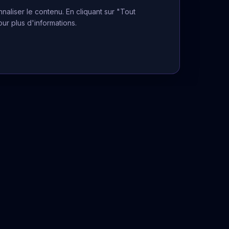
naliser le contenu. En cliquant sur "Tout
our plus d'informations.
Informations Légales
Mentions légales
CGU
Politique de confidentialité
La voyance ne peut se substituer à
un avis médical, juridique ou financier