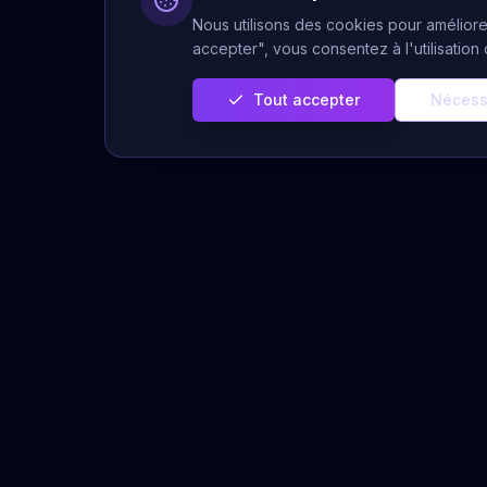
Nous utilisons des cookies pour améliorer
accepter", vous consentez à l'utilisatio
Tout accepter
Nécess
Servi
Prédiction Cachée
Voyance 
Votre plateforme de voyance sérieuse
et authentique. Des voyants experts à
Voyance A
votre écoute pour éclairer votre chemin
Tirages Gr
de vie.
Horoscope
Message 