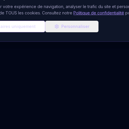
 votre expérience de navigation, analyser le trafic du site et person
n de TOUS les cookies. Consultez notre
Politique de confidentialité
p
aires uniquement
Personnaliser
ces de Voyance
Ressources & Aide
CB
Blog Ésotérique
udiotel
À Propos
atuits
Notre Équipe
 Gratuit
FAQ Voyance
du Jour
Quiz Voyant