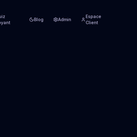
uiz
Espace
Blog
Admin
oyant
Client