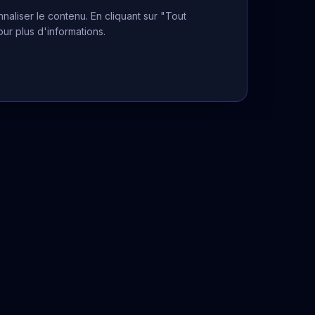
naliser le contenu. En cliquant sur "Tout
our plus d'informations.
Informations Légales
Mentions légales
CGU
Politique de confidentialité
La voyance ne peut se substituer à
un avis médical, juridique ou financier