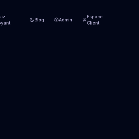
uiz
Espace
Blog
Admin
oyant
Client