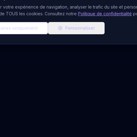
 votre expérience de navigation, analyser le trafic du site et person
n de TOUS les cookies. Consultez notre
Politique de confidentialité
p
aires uniquement
Personnaliser
ces de Voyance
Ressources & Aide
CB
Blog Ésotérique
udiotel
À Propos
atuits
Notre Équipe
 Gratuit
FAQ Voyance
du Jour
Quiz Voyant