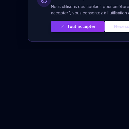
Nous utilisons des cookies pour améliorer
accepter", vous consentez à l'utilisatio
Tout accepter
Nécess
Servi
Prédiction Cachée
Voyance 
Votre plateforme de voyance sérieuse
et authentique. Des voyants experts à
Voyance A
votre écoute pour éclairer votre chemin
Tirages Gr
de vie.
Horoscope
Message 