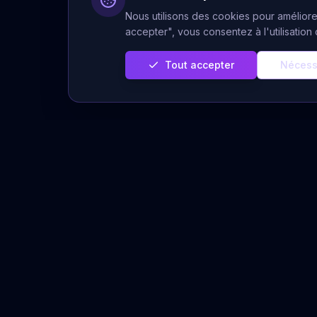
Nous utilisons des cookies pour améliorer
accepter", vous consentez à l'utilisatio
Tout accepter
Nécess
Servi
Prédiction Cachée
Voyance 
Votre plateforme de voyance sérieuse
et authentique. Des voyants experts à
Voyance A
votre écoute pour éclairer votre chemin
Tirages Gr
de vie.
Horoscope
Message 