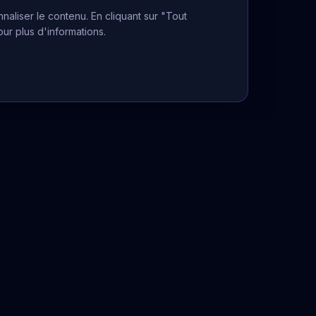
naliser le contenu. En cliquant sur "Tout
our plus d'informations.
médiate
01 70 97 90 28
4h/24
Informations Légales
Mentions légales
CGU
Politique de confidentialité
La voyance ne peut se substituer à
un avis médical, juridique ou financier