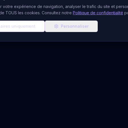
 votre expérience de navigation, analyser le trafic du site et person
n de TOUS les cookies. Consultez notre
Politique de confidentialité
p
aires uniquement
Personnaliser
Consultation Im
Voyants disponibles 2
ces de Voyance
Ressources & Aide
CB
Blog Ésotérique
udiotel
À Propos
atuits
Notre Équipe
 Gratuit
FAQ Voyance
du Jour
Quiz Voyant