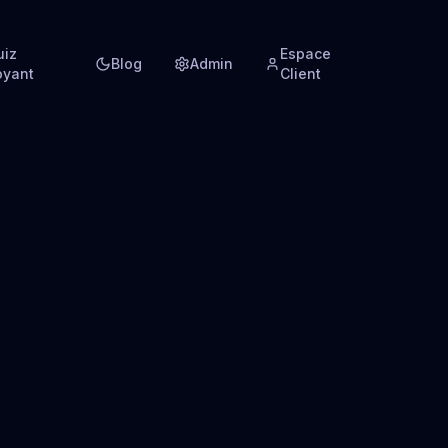
uiz
Espace
Blog
Admin
oyant
Client