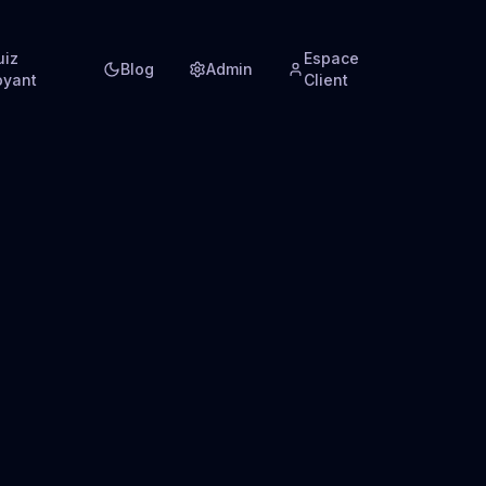
uiz
Espace
Blog
Admin
oyant
Client