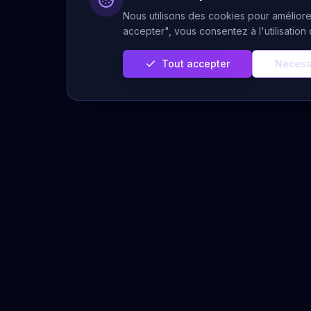
Nous utilisons des cookies pour améliorer
accepter", vous consentez à l'utilisatio
Tout accepter
Nécess
Servi
Prédiction Cachée
Voyance 
Votre plateforme de voyance sérieuse
et authentique. Des voyants experts à
Voyance A
votre écoute pour éclairer votre chemin
Tirages Gr
de vie.
Horoscope
Message 