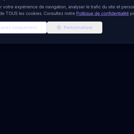
 votre expérience de navigation, analyser le trafic du site et person
n de TOUS les cookies. Consultez notre
Politique de confidentialité
p
aires uniquement
Personnaliser
ces de Voyance
Ressources & Aide
CB
Blog Ésotérique
udiotel
À Propos
atuits
Notre Équipe
 Gratuit
FAQ Voyance
du Jour
Quiz Voyant