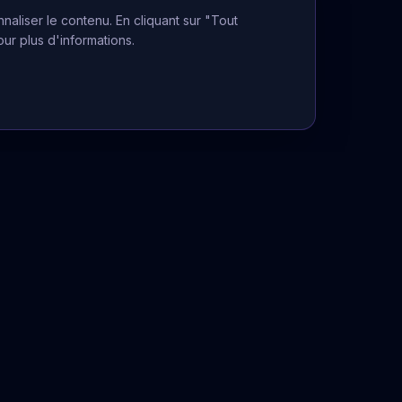
naliser le contenu. En cliquant sur "Tout
our plus d'informations.
Informations Légales
Mentions légales
CGU
Politique de confidentialité
La voyance ne peut se substituer à
un avis médical, juridique ou financier